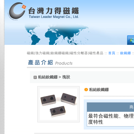
磁鐵|強力磁鐵|釹鐵錋磁鐵|磁性分離器|磁性產品 ::
首頁
::
釹鐵錋
:
粘結釹鐵錋 > 塊狀
粘結釹鐵錋
商
最符合磁性能、物理
度特性